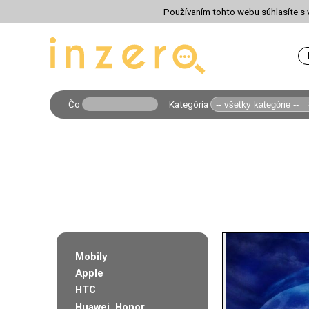
Používaním tohto webu súhlasíte s v
Čo
Kategória
Mobily
Apple
HTC
Huawei, Honor