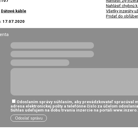
2107
Nahlásiť zlý inze
Nahlásiť chybnú k
»
Dátové káble
Všetky inzeráty u
Pridať do obľúbe
a:
17.07.2020
renta
Odoslaním správy súhlasím, aby prevádzkovateľ spracúval m
adresa elektronickej pošty a telefónne číslo za účelom odoslani
Súhlas udeľujem na dobu trvania inzercie na portáli www.inzero.