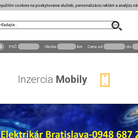
yužitím cookies na poskytovanie služieb, personalizáciu reklám a analýzu ná
PSČ
Okolie
km
Cena
od
do
Inzercia
Mobily