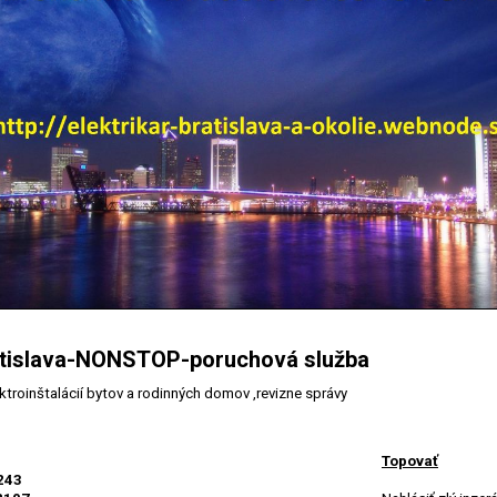
ratislava-NONSTOP-poruchová služba
troinštalácií bytov a rodinných domov ,revizne správy
Topovať
243