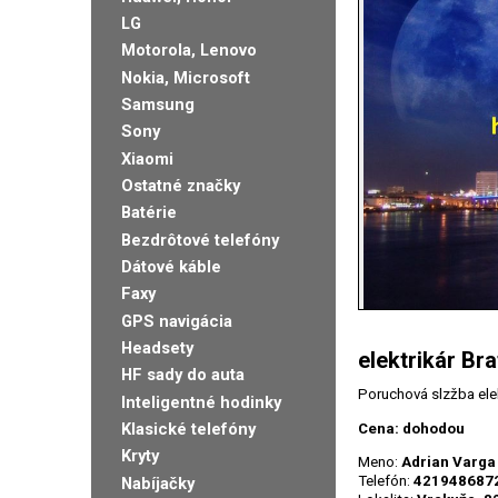
LG
Motorola, Lenovo
Nokia, Microsoft
Samsung
Sony
Xiaomi
Ostatné značky
Batérie
Bezdrôtové telefóny
Dátové káble
Faxy
GPS navigácia
Headsety
elektrikár B
HF sady do auta
Poruchová slzžba elek
Inteligentné hodinky
Klasické telefóny
Cena: dohodou
Kryty
Meno:
Adrian Varga
Telefón:
421948687
Nabíjačky