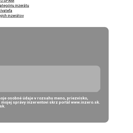
rát/SPAM
ategóriu inzerátu
žívateľa
ných inzerátov
oje osobné údaje v rozsahu meno, priezvisko,
a mojej správy inzerentovi skrz portál www.inzero.sk.
sk.