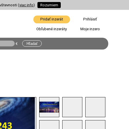
vštevnosti (
viac info
)
Rozumiem
Pridať inzerát
Prihlásiť
Obľubené inzeráty
Moje inzero
€