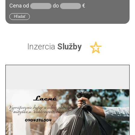
Cena
od
do
€
Inzercia
Služby