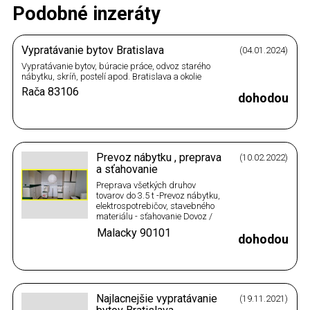
Podobné inzeráty
Vypratávanie bytov Bratislava
(04.01.2024)
Vypratávanie bytov, búracie práce, odvoz starého
nábytku, skríň, postelí apod. Bratislava a okolie
Rača
83106
dohodou
Prevoz nábytku , preprava
(10.02.2022)
a sťahovanie
Preprava všetkých druhov
tovarov do 3.5 t -Prevoz nábytku,
elektrospotrebičov, stavebného
materiálu - sťahovanie Dovoz /
odvoz nábytku, stavebnej sute,
Malacky
90101
stavebného materiálu.
dohodou
Vypratávanie garáží, stodôl,
pivníc a bytov.
Najlacnejšie vypratávanie
(19.11.2021)