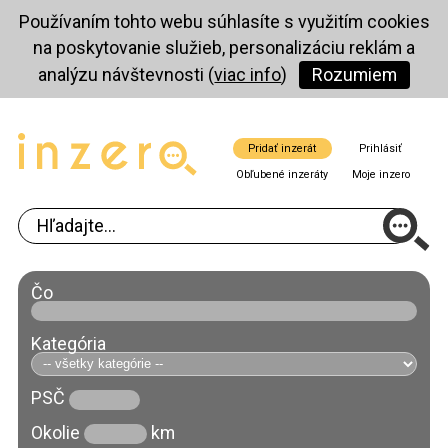
Používaním tohto webu súhlasíte s využitím cookies
na poskytovanie služieb, personalizáciu reklám a
analýzu návštevnosti (
viac info
)
Rozumiem
Pridať inzerát
Prihlásiť
Obľubené inzeráty
Moje inzero
Čo
Kategória
PSČ
Okolie
km