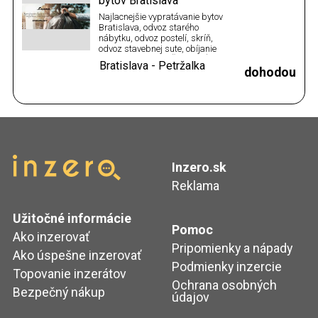
bytov Bratislava
Najlacnejšie vypratávanie bytov
Bratislava, odvoz starého
nábytku, odvoz postelí, skríň,
odvoz stavebnej sute, obíjanie
obkladov, dlažieb. ŽELEZNÝ
Bratislava - Petržalka
odpad odvážame ZADARMO
dohodou
Inzero.sk
Reklama
Užitočné informácie
Pomoc
Ako inzerovať
Pripomienky a nápady
Ako úspešne inzerovať
Podmienky inzercie
Topovanie inzerátov
Ochrana osobných
Bezpečný nákup
údajov