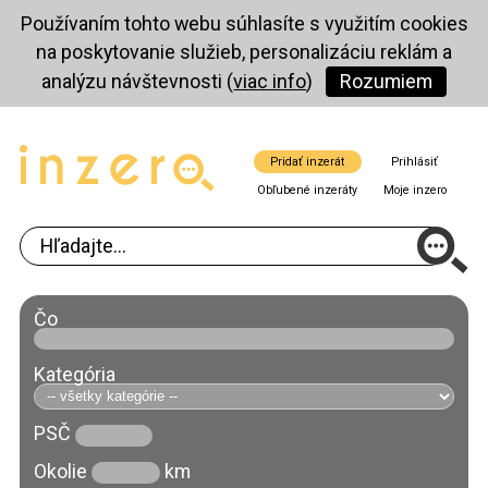
Používaním tohto webu súhlasíte s využitím cookies
na poskytovanie služieb, personalizáciu reklám a
analýzu návštevnosti (
viac info
)
Rozumiem
Pridať inzerát
Prihlásiť
Obľubené inzeráty
Moje inzero
Čo
Kategória
PSČ
Okolie
km