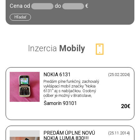
Cena
od
do
€
Inzercia
Mobily
NOKIA 6131
(25.02.2024)
Predám plne funkčný, zachovalý
vyklápací mobil značky "Nokia
6131" aj s nabíjačkou. Osobný
odber je možný v Bratislave,
Šamoríne alebo v blízkom okolí...
Šamorín
93101
20€
PREDÁM ÚPLNE NOVÚ
(25.11.2014)
NOKIA LUMIA 830!!!