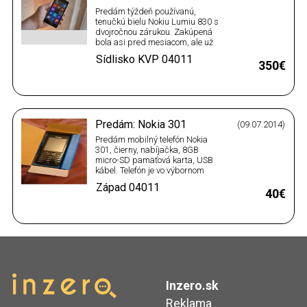
Predám týždeň používanú,
tenučkú bielu Nokiu Lumiu 830 s
dvojročnou zárukou. Zakúpená
bola asi pred mesiacom, ale už
vyše troch týždňov leží zabalená
Sídlisko KVP
04011
v originálnom balení. Dôvod
350€
predaja je, že po týždni od
zakúpenia Lumii 830, mi brat
doniesol iný telefón zo
zahraničia. Teraz mám telefóny…
Predám: Nokia 301
(09.07.2014)
Predám mobilný telefón Nokia
301, čierny, nabíjačka, 8GB
micro-SD pamäťová karta, USB
kábel. Telefón je vo výbornom
stave, ešte v záruke - kupený v
Západ
04011
januári 2014.
40€
Inzero.sk
Reklama