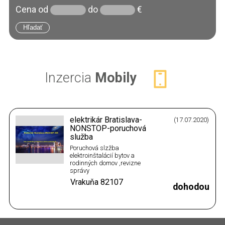
Cena
od
do
€
Inzercia
Mobily
elektrikár Bratislava-
(17.07.2020)
NONSTOP-poruchová
služba
Poruchová slzžba
elektroinštalácií bytov a
rodinných domov ,revizne
správy
Vrakuňa
82107
dohodou