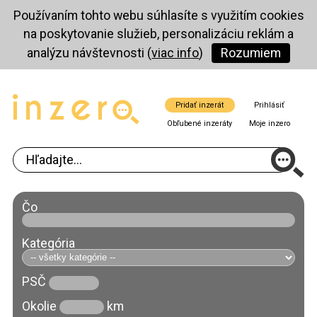
Používaním tohto webu súhlasíte s využitím cookies
na poskytovanie služieb, personalizáciu reklám a
analýzu návštevnosti (
viac info
)
Rozumiem
Pridať inzerát
Prihlásiť
Obľubené inzeráty
Moje inzero
Čo
Kategória
PSČ
Okolie
km