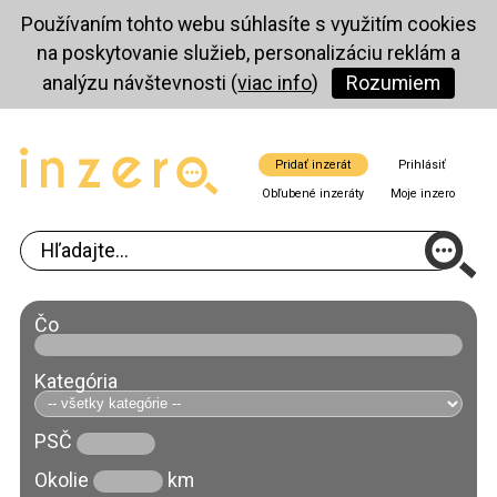
Používaním tohto webu súhlasíte s využitím cookies
na poskytovanie služieb, personalizáciu reklám a
analýzu návštevnosti (
viac info
)
Rozumiem
Pridať inzerát
Prihlásiť
Obľubené inzeráty
Moje inzero
Čo
Kategória
PSČ
Okolie
km