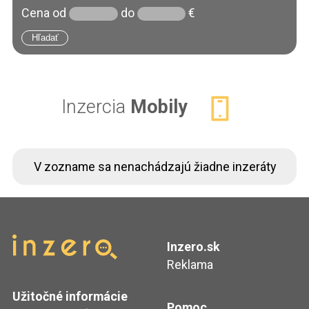
Cena
od
do
€
Inzercia
Mobily
V zozname sa nenachádzajú žiadne inzeráty
Inzero.sk
Reklama
Užitočné informácie
Pomoc