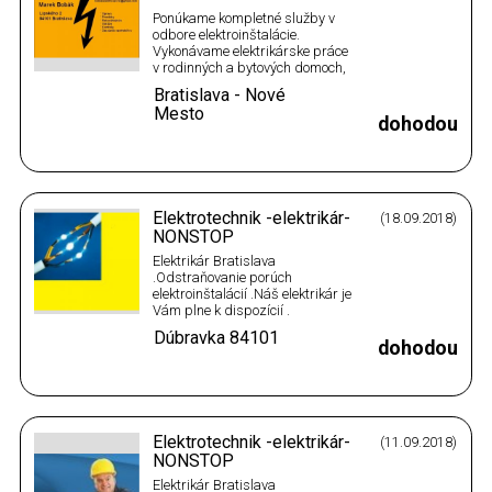
Ponúkame kompletné služby v
odbore elektroinštalácie.
Vykonávame elektrikárske práce
v rodinných a bytových domoch,
v bytoch, v priemyselných a
Bratislava - Nové
rekreačných objektoch,
Mesto
dodávame elektroinštalačný
dohodou
materiál (vypínače, zásuvky,
svietidlá, rozvádzače, ističe,
domové telefóny, káble a ďalšie),
…
Elektrotechnik -elektrikár-
(18.09.2018)
NONSTOP
Elektrikár Bratislava
.Odstraňovanie porúch
elektroinštalácií .Náš elektrikár je
Vám plne k dispozícií .
Vykonávame elektrikárske práce
Dúbravka
84101
.Opravy a montáž
dohodou
elektroinštalácií v panelových
bytoch a rodinných domoch
.Opravy zásuviek a
vypínačov,montáž
lustrov.Revízne správy
Elektrotechnik -elektrikár-
(11.09.2018)
.Kompletné …
NONSTOP
Elektrikár Bratislava