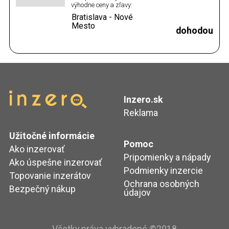
výhodne ceny a zľavy:
https://www.refundo.sk/?
Bratislava - Nové
ref=62450
Mesto
dohodou
Inzero.sk
Reklama
Užitočné informácie
Pomoc
Ako inzerovať
Pripomienky a nápady
Ako úspešne inzerovať
Podmienky inzercie
Topovanie inzerátov
Ochrana osobných
Bezpečný nákup
údajov
Všetky práva vyhradené ©2018