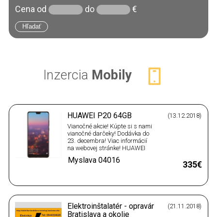
Cena
od
do
€
Inzercia
Mobily
HUAWEI P20 64GB
(13.12.2018)
Vianočné akcie! Kúpte si s nami
vianočné darčeky! Dodávka do
23. decembra! Viac informácií
na webovej stránke! HUAWEI
P20 64GB
Myslava
04016
https://www.euroshopmarket.sk/huawei-
335€
p20-64gb-757 P20 64 GB*5.84
Inch/14.84 cm*4 GB*Android*16
Megapixel*3000 mAh
Dostupnosť: Na sklade Poplatok
za prepravu: 28 € …
Elektroinštalatér - opravár
(21.11.2018)
Bratislava a okolie