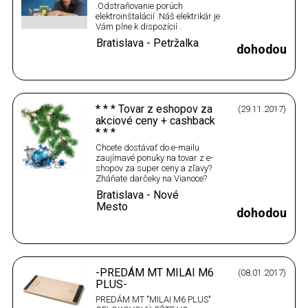
.Odstraňovanie porúch
elektroinštalácií .Náš elektrikár je
Vám plne k dispozícií .
Vykonávame elektrikárske práce
Bratislava - Petržalka
.Opravy a montáž
dohodou
elektroinštalácií v panelových
bytoch a rodinných domoch
.Opravy zásuviek a
vypínačov,montáž
lustrov.Revízne správy
* * * Tovar z eshopov za
(29.11.2017)
.Kompletné …
akciové ceny + cashback
* * *
Chcete dostávať do e-mailu
zaujímavé ponuky na tovar z e-
shopov za super ceny a zľavy?
Zháňate darčeky na Vianoce?
Chcete nakúpiť darčeky za
Bratislava - Nové
výhodné ceny a zľavy z e-shopov
Mesto
+ cashback - vrátenie peňazí z
dohodou
nákupov? Zaregistrujte sa
zdarma na týchto dvoch
stránkach a zároveň si aj
môžete…
-PREDÁM MT MILAI M6
(08.01.2017)
PLUS-
PREDÁM MT "MILAI M6 PLUS"