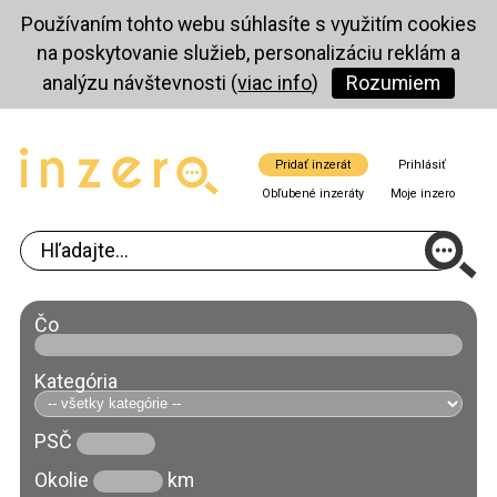
Používaním tohto webu súhlasíte s využitím cookies
na poskytovanie služieb, personalizáciu reklám a
analýzu návštevnosti (
viac info
)
Rozumiem
Pridať inzerát
Prihlásiť
Obľubené inzeráty
Moje inzero
Čo
Kategória
PSČ
Okolie
km