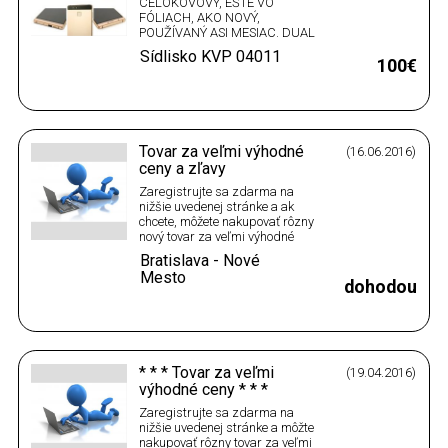
CELOKOVOVÝ, EŠTE VO
FÓLIACH, AKO NOVÝ,
POUŽÍVANÝ ASI MESIAC. DUAL
SIM, 4G/LTE, KOMPLET
Sídlisko KVP
04011
BALENIE. LEN VOLAŤ PROSÍM.
100€
KOŠICE - KVP.
Tovar za veľmi výhodné
(16.06.2016)
ceny a zľavy
Zaregistrujte sa zdarma na
nižšie uvedenej stránke a ak
chcete, môžete nakupovať rôzny
nový tovar za veľmi výhodné
ceny a zľavy. Budete veľmi
Bratislava - Nové
spokojní:
Mesto
https://www.refundo.sk/?
dohodou
ref=62450
* * * Tovar za veľmi
(19.04.2016)
výhodné ceny * * *
Zaregistrujte sa zdarma na
nižšie uvedenej stránke a môžte
nakupovať rôzny tovar za veľmi